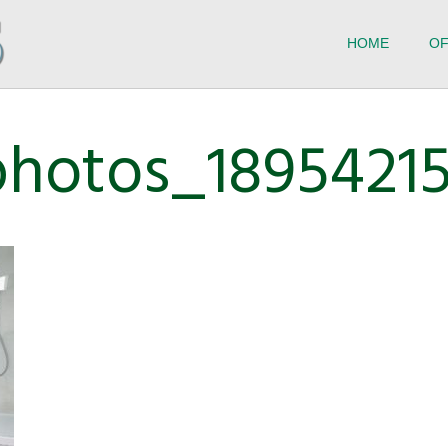
HOME
OF
hotos_18954215