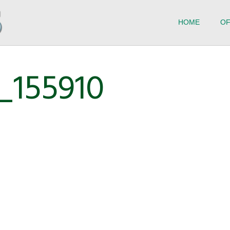
HOME
OF
_155910