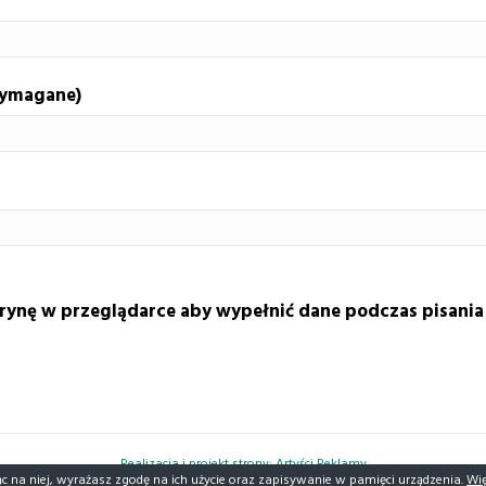
wymagane)
itrynę w przeglądarce aby wypełnić dane podczas pisania
Realizacja i projekt strony: Artyści Reklamy
ąc na niej, wyrażasz zgodę na ich użycie oraz zapisywanie w pamięci urządzenia.
Wię