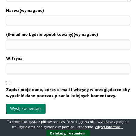
Nazwa(wymagane)
(E-mail nie będzie opublikowany)(wymagane)
Witryna
Zapisz moje dane, adres e-mail i witrynę w przeglądarce aby
wypełnić dane podczas pisania kolejnych komentarzy.
Ta strona korzysta z plików cookies. Pozostając na niej, wyrażasz zgodę na
ich użycie oraz zapisywanie w pamięci urządzenia.
Więcej informacji
.
Realizacja i projekt strony: Artyści Reklamy
Dziękuję, rozumiem.